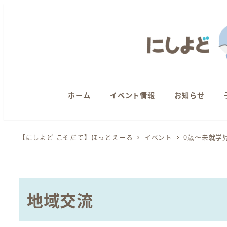
メ
イ
ン
コ
ン
テ
ン
ホーム
イベント情報
お知らせ
ツ
へ
【にしよど こそだて】ほっとえーる
イベント
0歳〜未就学
移
動
地域交流