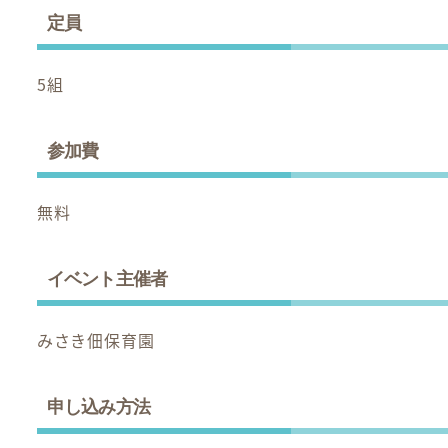
定員
5組
参加費
無料
イベント主催者
みさき佃保育園
申し込み方法