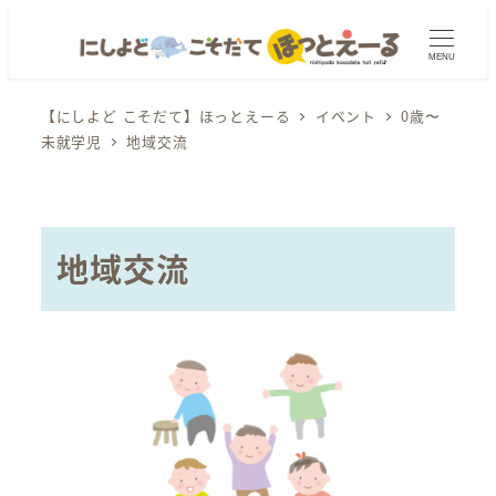
メ
イ
MENU
ン
コ
【にしよど こそだて】ほっとえーる
イベント
0歳〜
未就学児
地域交流
ン
テ
ン
ツ
地域交流
へ
移
動