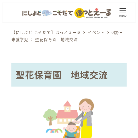
メ
イ
MENU
ン
コ
【にしよど こそだて】ほっとえーる
イベント
0歳〜
未就学児
聖花保育園 地域交流
ン
テ
ン
ツ
聖花保育園 地域交流
へ
移
動