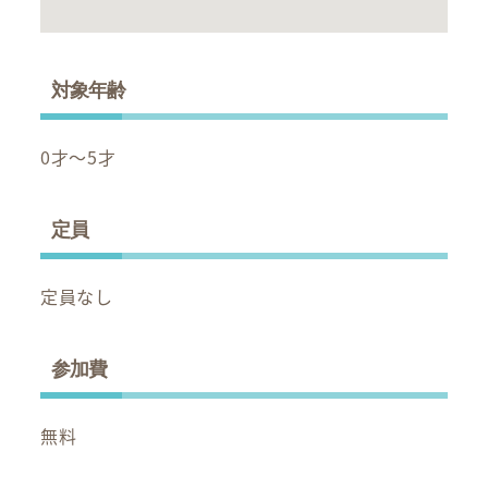
対象年齢
0才～5才
定員
定員なし
参加費
無料