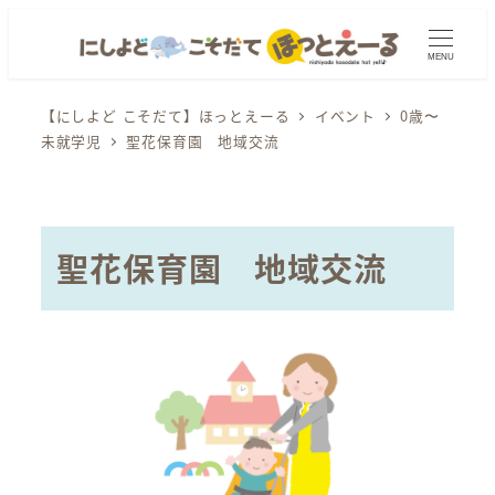
メ
イ
MENU
ン
コ
【にしよど こそだて】ほっとえーる
イベント
0歳〜
未就学児
聖花保育園 地域交流
ン
テ
ン
ツ
聖花保育園 地域交流
へ
移
動