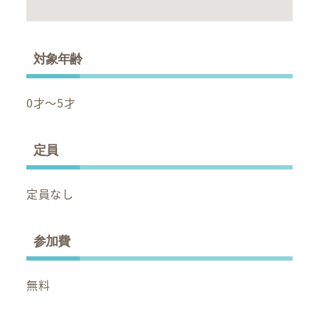
対象年齢
0才～5才
定員
定員なし
参加費
無料