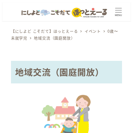
メ
イ
MENU
ン
コ
【にしよど こそだて】ほっとえーる
イベント
0歳〜
未就学児
地域交流（園庭開放）
ン
テ
ン
ツ
地域交流（園庭開放）
へ
移
動