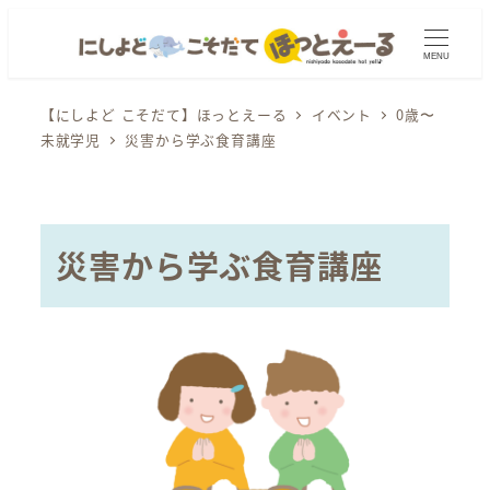
メ
イ
MENU
ン
コ
【にしよど こそだて】ほっとえーる
イベント
0歳〜
未就学児
災害から学ぶ食育講座
ン
テ
ン
ツ
災害から学ぶ食育講座
へ
移
動