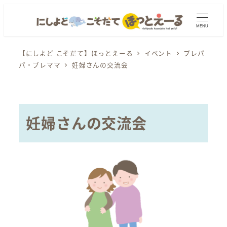
メ
イ
MENU
ン
コ
【にしよど こそだて】ほっとえーる
イベント
プレパ
パ・プレママ
妊婦さんの交流会
ン
テ
ン
ツ
妊婦さんの交流会
へ
移
動