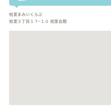
柏里まみいくらぶ
柏里３丁目１７−１０ 柏里会館