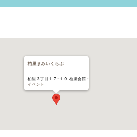
柏里まみいくらぶ
柏里３丁目１７−１０ 柏里会館 -
イベント