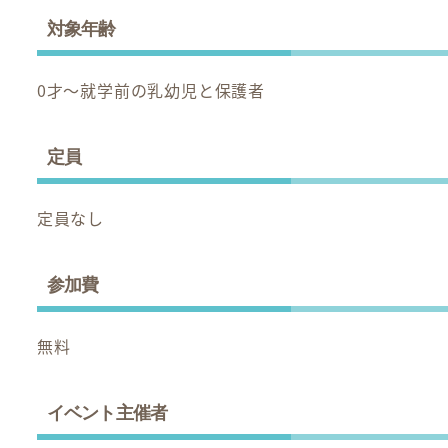
対象年齢
0才～就学前の乳幼児と保護者
定員
定員なし
参加費
無料
イベント主催者