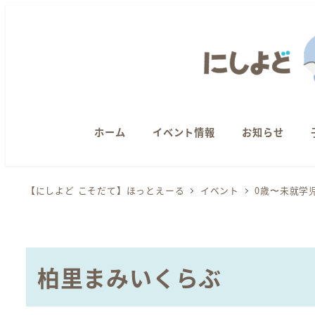
メ
イ
ン
コ
ン
テ
ン
ホーム
イベント情報
お知らせ
ツ
へ
【にしよど こそだて】ほっとえーる
イベント
0歳〜未就学
移
動
柏里まみいくらぶ