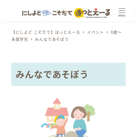
メ
イ
MENU
ン
コ
【にしよど こそだて】ほっとえーる
イベント
0歳〜
未就学児
みんなであそぼう
ン
テ
ン
ツ
みんなであそぼう
へ
移
動