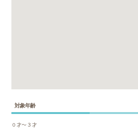
対象年齢
０才～３才