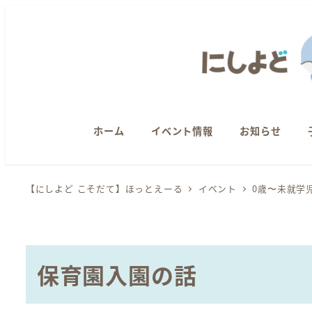
メ
イ
ン
コ
ン
テ
ン
ホーム
イベント情報
お知らせ
ツ
へ
【にしよど こそだて】ほっとえーる
イベント
0歳〜未就学
移
動
保育園入園の話