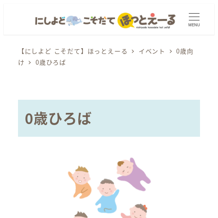
メ
イ
MENU
ン
コ
【にしよど こそだて】ほっとえーる
イベント
0歳向
け
0歳ひろば
ン
テ
ン
ツ
0歳ひろば
へ
移
動