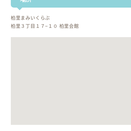
柏里まみいくらぶ
柏里３丁目１７−１０ 柏里会館