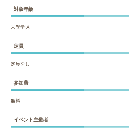
対象年齢
未就学児
定員
定員なし
参加費
無料
イベント主催者