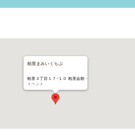
柏里まみいくらぶ
柏里３丁目１７−１０ 柏里会館 -
イベント