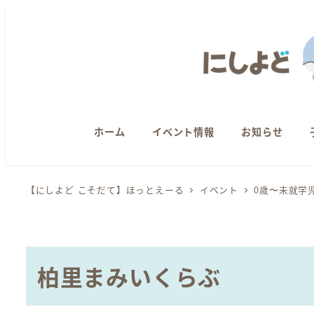
メ
イ
ン
コ
ン
テ
ン
ホーム
イベント情報
お知らせ
ツ
へ
【にしよど こそだて】ほっとえーる
イベント
0歳〜未就学
移
動
柏里まみいくらぶ