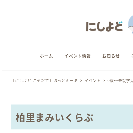
メ
イ
ン
コ
ン
テ
ン
ホーム
イベント情報
お知らせ
ツ
へ
【にしよど こそだて】ほっとえーる
イベント
0歳〜未就学
移
動
柏里まみいくらぶ