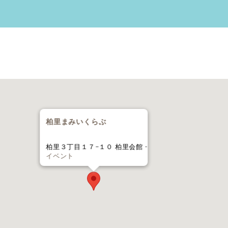
柏里まみいくらぶ
柏里３丁目１７−１０ 柏里会館 -
イベント