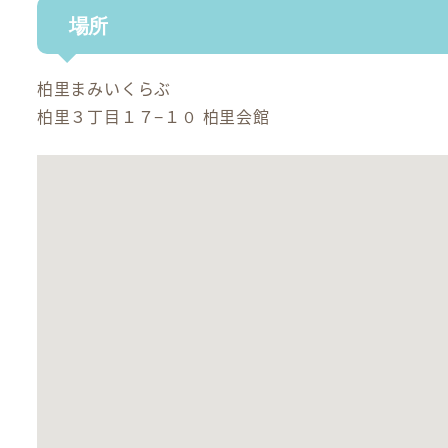
場所
柏里まみいくらぶ
柏里３丁目１７−１０ 柏里会館