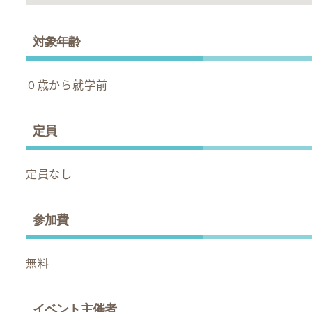
対象年齢
０歳から就学前
定員
定員なし
参加費
無料
イベント主催者