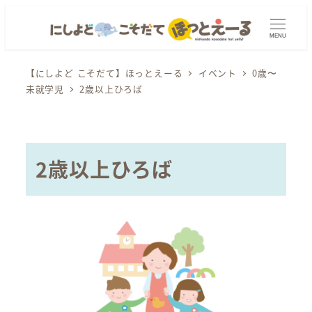
メ
イ
MENU
ン
コ
【にしよど こそだて】ほっとえーる
イベント
0歳〜
未就学児
2歳以上ひろば
ン
テ
ン
ツ
2歳以上ひろば
へ
移
動