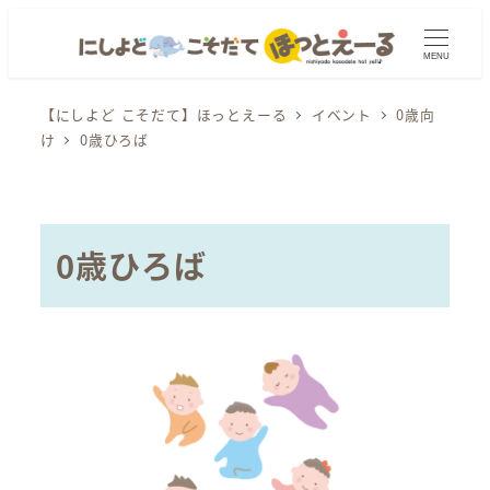
メ
イ
MENU
ン
コ
【にしよど こそだて】ほっとえーる
イベント
0歳向
け
0歳ひろば
ン
テ
ン
ツ
0歳ひろば
へ
移
動