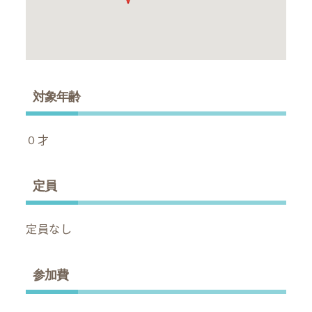
対象年齢
０才
定員
定員なし
参加費