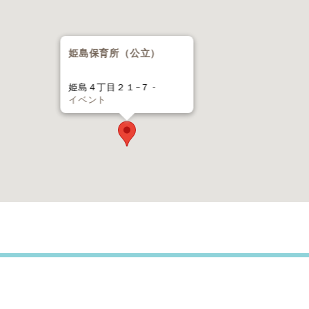
姫島保育所（公立）
姫島４丁目２１−７ -
イベント