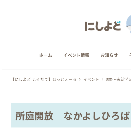
メ
イ
ン
コ
ン
テ
ン
ホーム
イベント情報
お知らせ
ツ
へ
【にしよど こそだて】ほっとえーる
イベント
0歳〜未就学
移
動
所庭開放 なかよしひろば