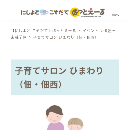
メ
イ
MENU
ン
コ
【にしよど こそだて】ほっとえーる
イベント
0歳〜
未就学児
子育てサロン ひまわり（佃・佃西）
ン
テ
ン
ツ
子育てサロン ひまわり
へ
移
（佃・佃西）
動