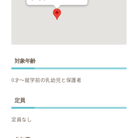
対象年齢
0才～就学前の乳幼児と保護者
定員
定員なし