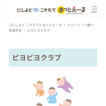
メ
イ
MENU
ン
コ
【にしよど こそだて】ほっとえーる
イベント
0歳〜
未就学児
ピヨピヨクラブ
ン
テ
ン
ツ
ピヨピヨクラブ
へ
移
動