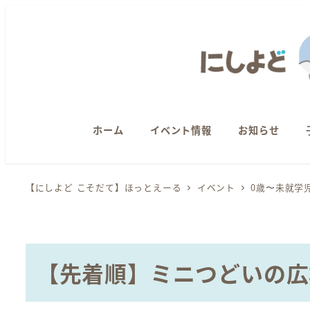
メ
イ
ン
コ
ン
テ
ン
ホーム
イベント情報
お知らせ
ツ
へ
【にしよど こそだて】ほっとえーる
イベント
0歳〜未就学
移
動
【先着順】ミニつどいの広