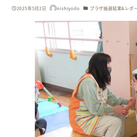
カテゴリー
2025年5月2日
nishiyodo
プラザ抽選結果&レポ
投稿日
著
者