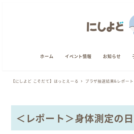
メ
イ
ン
コ
ン
テ
ン
ホーム
イベント情報
お知らせ
ツ
へ
【にしよど こそだて】ほっとえーる
プラザ抽選結果&レポート
移
動
＜レポート＞身体測定の日