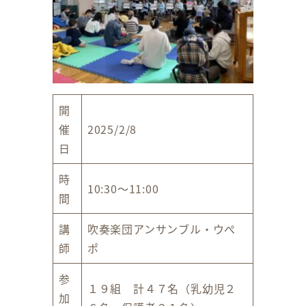
開
催
2025/2/8
日
時
10:30～11:00
間
講
吹奏楽団アンサンブル・ウぺ
師
ポ
参
１９組 計４７名（乳幼児２
加