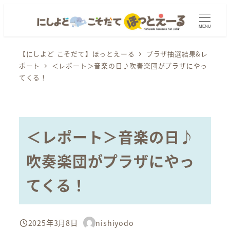
メ
イ
MENU
ン
コ
【にしよど こそだて】ほっとえーる
プラザ抽選結果&レ
ポート
＜レポート＞音楽の日♪吹奏楽団がプラザにやっ
ン
てくる！
テ
ン
ツ
へ
＜レポート＞音楽の日♪
移
動
吹奏楽団がプラザにやっ
てくる！
2025年3月8日
nishiyodo
投稿日
著