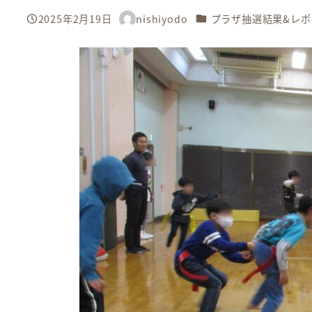
カテゴリー
2025年2月19日
nishiyodo
プラザ抽選結果&レポ
投稿日
著
者