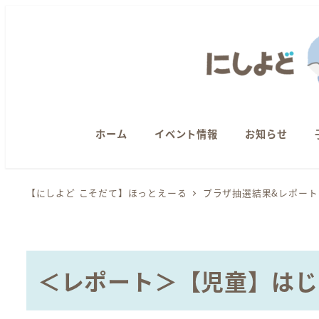
メ
イ
ン
コ
ン
テ
ン
ホーム
イベント情報
お知らせ
ツ
へ
【にしよど こそだて】ほっとえーる
プラザ抽選結果&レポート
移
動
＜レポート＞【児童】はじ