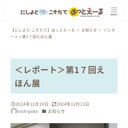
メ
イ
MENU
ン
コ
【にしよど こそだて】ほっとえーる
お知らせ
＜レポ
ート＞第1７回えほん展
ン
テ
ン
ツ
＜レポート＞第1７回え
へ
移
ほん展
動
2024年12月10日
2024年12月13日
投稿日
更新日
カテゴリー
nishiyodo
お知らせ
著
者