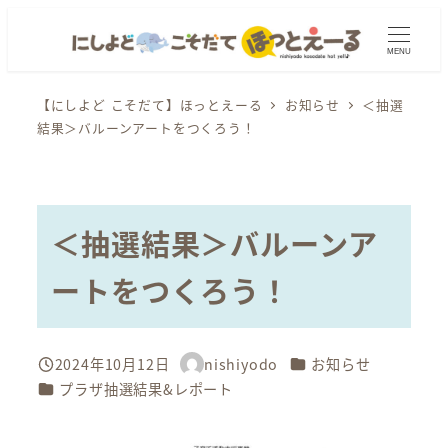
メ
イ
MENU
ン
コ
【にしよど こそだて】ほっとえーる
お知らせ
＜抽選
結果＞バルーンアートをつくろう！
ン
テ
ン
ツ
＜抽選結果＞バルーンア
へ
移
ートをつくろう！
動
カテゴリー
2024年10月12日
nishiyodo
お知らせ
投稿日
著
カテゴリー
プラザ抽選結果&レポート
者