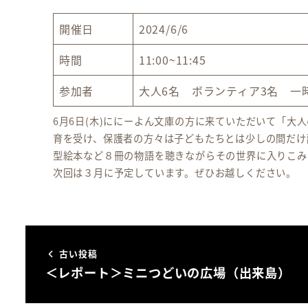
開催日
2024/6/6
時間
11:00~11:45
参加者
大人6名 ボランティア3名 一
6月6日(木)ににーよん文庫の方に来ていただいて「
育を受け、保護者の方々は子どもたちとは少しの間だけ
型絵本など８冊の物語を聴きながらその世界に入りこみ
次回は３月に予定しています。ぜひお越しください。
古い投稿
＜レポート＞ミニつどいの広場（出来島）