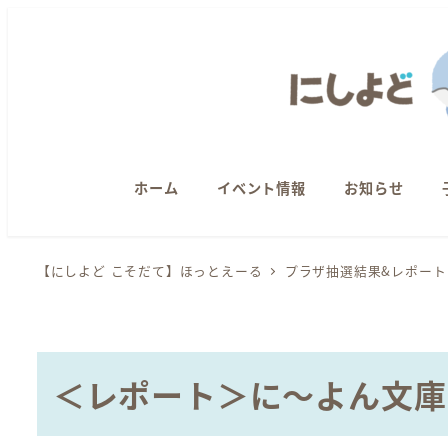
メ
イ
ン
コ
ン
テ
ン
ホーム
イベント情報
お知らせ
ツ
へ
【にしよど こそだて】ほっとえーる
プラザ抽選結果&レポート
移
動
＜レポート＞に～よん文庫