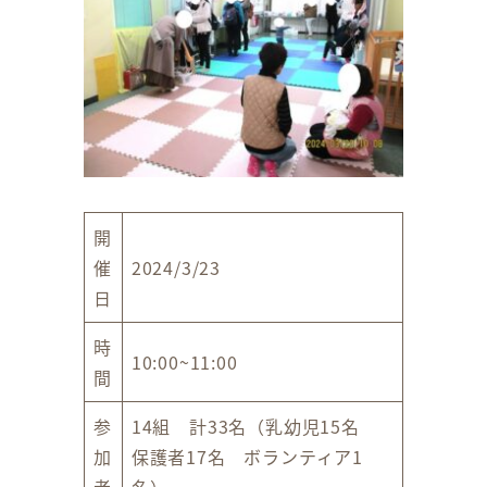
開
催
2024/3/23
日
時
10:00~11:00
間
参
14組 計33名（乳幼児15名
加
保護者17名 ボランティア1
者
名）