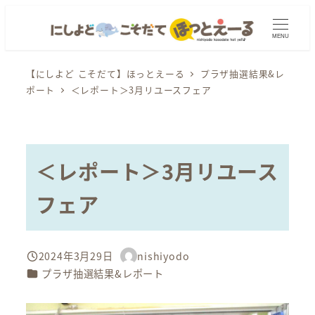
メ
イ
MENU
ン
コ
【にしよど こそだて】ほっとえーる
プラザ抽選結果&レ
ポート
＜レポート＞3月リユースフェア
ン
テ
ン
ツ
＜レポート＞3月リユース
へ
移
フェア
動
2024年3月29日
nishiyodo
投稿日
著
カテゴリー
プラザ抽選結果&レポート
者