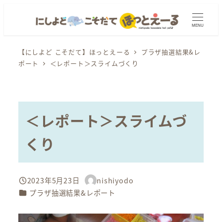
メ
イ
MENU
ン
コ
【にしよど こそだて】ほっとえーる
プラザ抽選結果&レ
ポート
＜レポート＞スライムづくり
ン
テ
ン
ツ
＜レポート＞スライムづ
へ
移
くり
動
2023年5月23日
nishiyodo
投稿日
著
カテゴリー
プラザ抽選結果&レポート
者