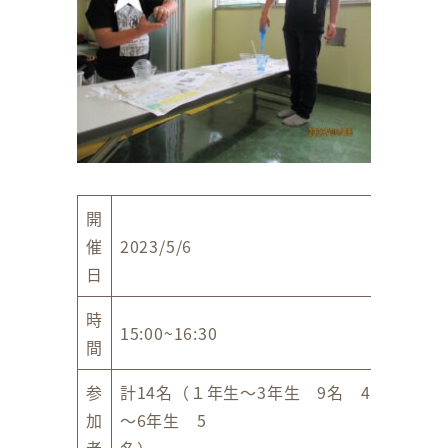
開
催
2023/5/6
日
時
15:00~16:30
間
参
計14名（１年生～3年生 9名 4年生
加
～6年生 5
者
名）