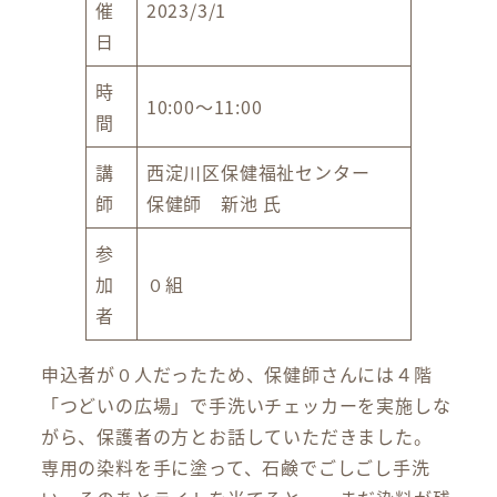
催
2023/3/1
日
時
10:00～11:00
間
講
西淀川区保健福祉センター
師
保健師 新池 氏
参
加
０組
者
申込者が０人だったため、保健師さんには４階
「つどいの広場」で手洗いチェッカーを実施しな
がら、保護者の方とお話していただきました。
専用の染料を手に塗って、石鹸でごしごし手洗