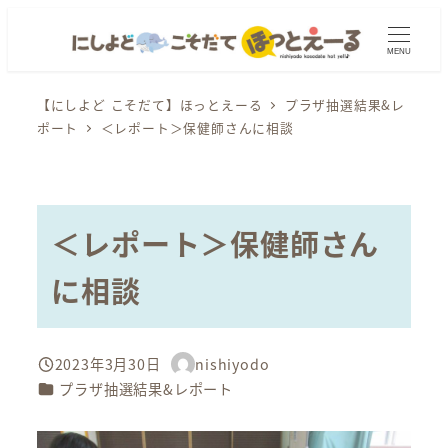
メ
イ
MENU
ン
コ
【にしよど こそだて】ほっとえーる
プラザ抽選結果&レ
ポート
＜レポート＞保健師さんに相談
ン
テ
ン
ツ
＜レポート＞保健師さん
へ
移
に相談
動
2023年3月30日
nishiyodo
投稿日
著
カテゴリー
プラザ抽選結果&レポート
者