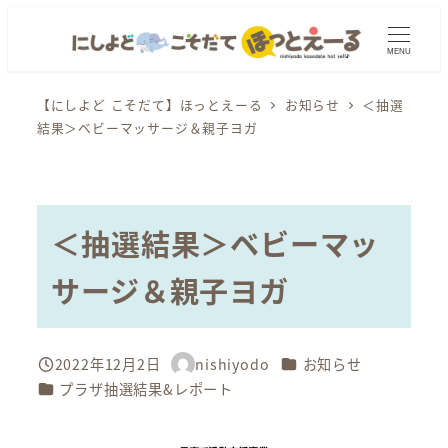
メ
イ
MENU
ン
コ
【にしよど こそだて】ほっとえーる
お知らせ
＜抽選
結果＞ベビーマッサージ＆親子ヨガ
ン
テ
ン
ツ
＜抽選結果＞ベビーマッ
へ
移
サージ＆親子ヨガ
動
カテゴリー
2022年12月2日
nishiyodo
お知らせ
投稿日
著
カテゴリー
プラザ抽選結果&レポート
者