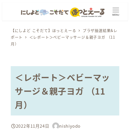
メ
イ
MENU
ン
コ
【にしよど こそだて】ほっとえーる
プラザ抽選結果&レ
ポート
＜レポート＞ベビーマッサージ＆親子ヨガ （11
ン
月）
テ
ン
ツ
へ
＜レポート＞ベビーマッ
移
動
サージ＆親子ヨガ （11
月）
2022年11月24日
nishiyodo
投稿日
著