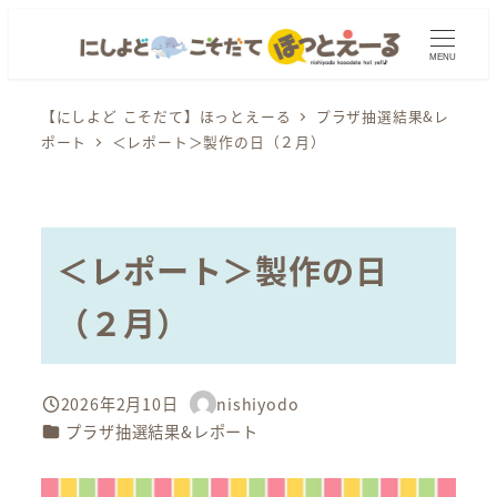
メ
イ
MENU
ン
コ
【にしよど こそだて】ほっとえーる
プラザ抽選結果&レ
ポート
＜レポート＞製作の日（２月）
ン
テ
ン
ツ
＜レポート＞製作の日
へ
移
（２月）
動
2026年2月10日
nishiyodo
投稿日
著
カテゴリー
プラザ抽選結果&レポート
者