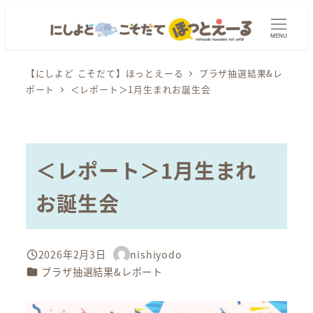
メ
イ
MENU
ン
コ
【にしよど こそだて】ほっとえーる
プラザ抽選結果&レ
ポート
＜レポート＞1月生まれお誕生会
ン
テ
ン
ツ
＜レポート＞1月生まれ
へ
移
お誕生会
動
2026年2月3日
nishiyodo
投稿日
著
カテゴリー
プラザ抽選結果&レポート
者