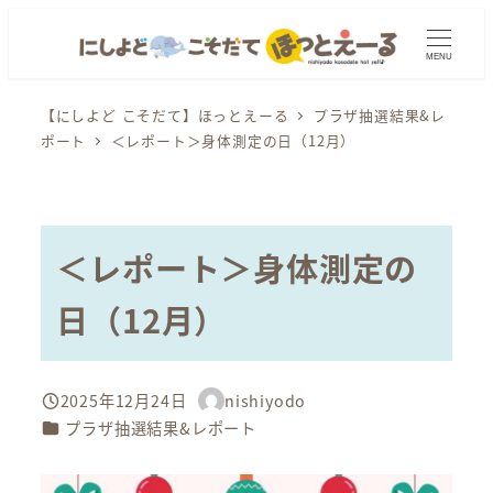
メ
イ
MENU
ン
コ
【にしよど こそだて】ほっとえーる
プラザ抽選結果&レ
ポート
＜レポート＞身体測定の日（12月）
ン
テ
ン
ツ
＜レポート＞身体測定の
へ
移
日（12月）
動
2025年12月24日
nishiyodo
投稿日
著
カテゴリー
プラザ抽選結果&レポート
者