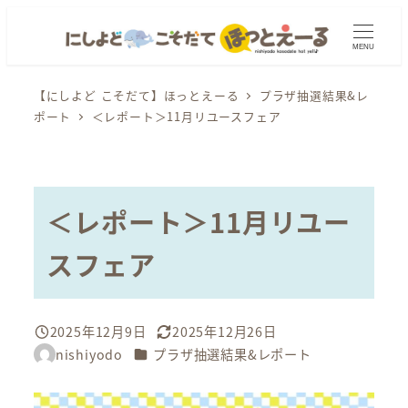
メ
イ
MENU
ン
コ
【にしよど こそだて】ほっとえーる
プラザ抽選結果&レ
ポート
＜レポート＞11月リユースフェア
ン
テ
ン
ツ
＜レポート＞11月リユー
へ
移
スフェア
動
2025年12月9日
2025年12月26日
投稿日
更新日
カテゴリー
nishiyodo
プラザ抽選結果&レポート
著
者