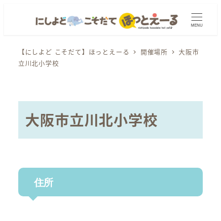
メ
イ
MENU
ン
コ
【にしよど こそだて】ほっとえーる
開催場所
大阪市
立川北小学校
ン
テ
ン
ツ
大阪市立川北小学校
へ
移
動
住所