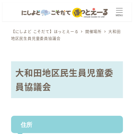
メ
イ
MENU
ン
コ
【にしよど こそだて】ほっとえーる
開催場所
大和田
地区民生員児童委員協議会
ン
テ
ン
ツ
大和田地区民生員児童委
へ
移
員協議会
動
住所