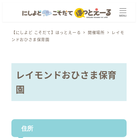
メ
イ
MENU
ン
コ
【にしよど こそだて】ほっとえーる
開催場所
レイモ
ンドおひさま保育園
ン
テ
ン
ツ
レイモンドおひさま保育
へ
移
園
動
住所