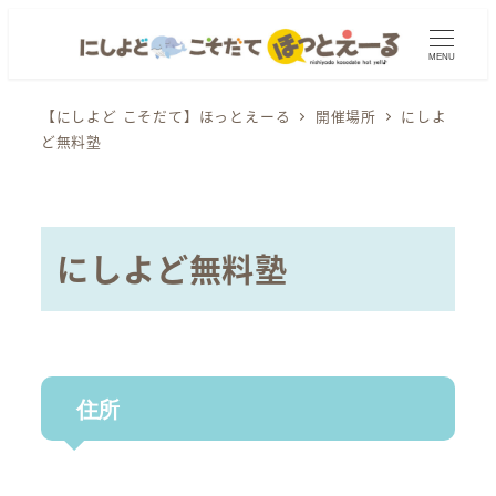
メ
イ
MENU
ン
コ
【にしよど こそだて】ほっとえーる
開催場所
にしよ
ど無料塾
ン
テ
ン
ツ
にしよど無料塾
へ
移
動
住所