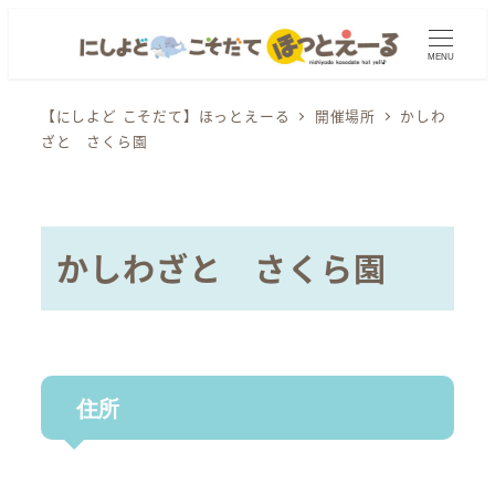
メ
イ
MENU
ン
コ
【にしよど こそだて】ほっとえーる
開催場所
かしわ
ざと さくら園
ン
テ
ン
ツ
かしわざと さくら園
へ
移
動
住所